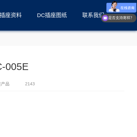
C插座资料
DC插座图纸
联系我们
是否支持寄样？
-005E
座产品
2143