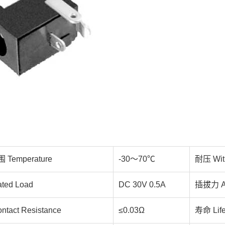
emperature
-30～70℃
耐压 With
ed Load
DC 30V 0.5A
插拔力 Ac
act Resistance
≤0.03Ω
寿命 Lif